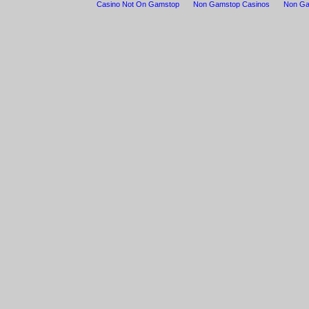
Casino Not On Gamstop
Non Gamstop Casinos
Non Ga